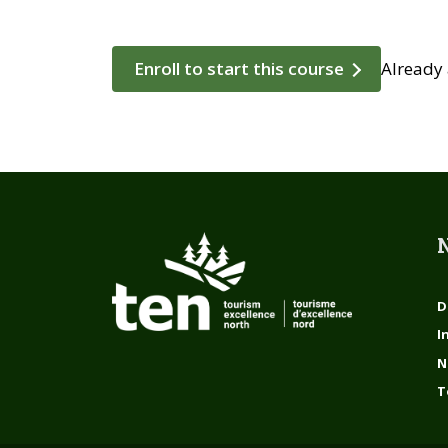
Enroll to start this course
Already
N
D
I
N
T