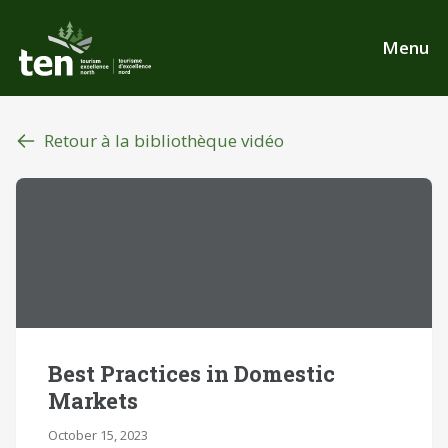
Aller
au
Menu
contenu
principal
Retour à la bibliothèque vidéo
Best Practices in Domestic
Markets
October 15, 2023