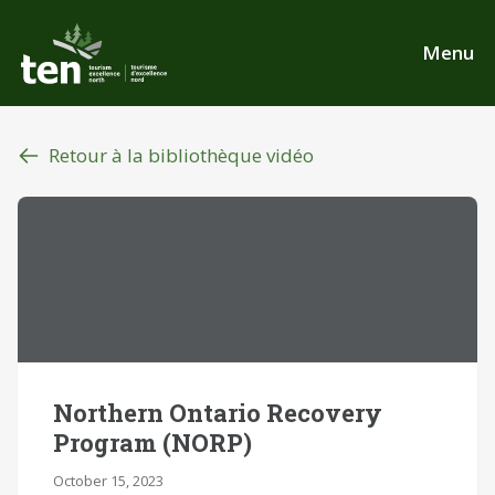
Aller
au
Menu
contenu
principal
Retour à la bibliothèque vidéo
Northern Ontario Recovery
Program (NORP)
October 15, 2023