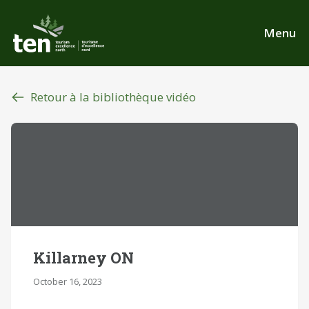
Aller
au
Menu
contenu
principal
Retour à la bibliothèque vidéo
Killarney ON
October 16, 2023