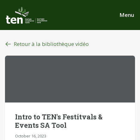
Aller
au
Menu
contenu
principal
Retour à la bibliothèque vidéo
Intro to TEN's Festitvals &
Events SA Tool
October 16, 2023