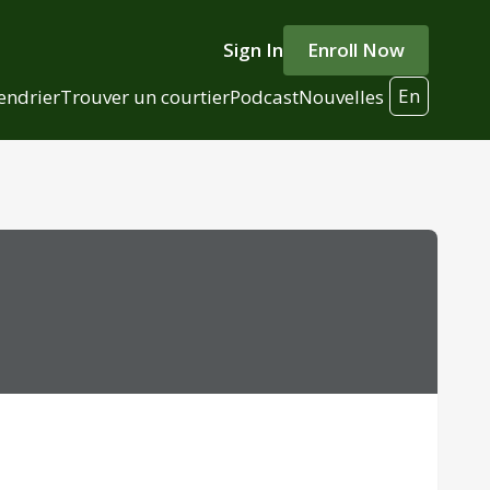
Sign In
Enroll Now
En
endrier
Trouver un courtier
Podcast
Nouvelles