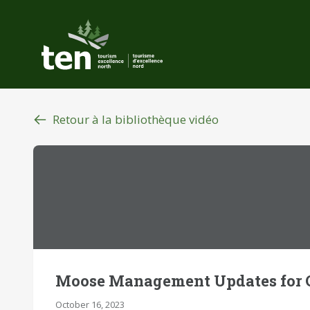
Aller
au
contenu
principal
Retour à la bibliothèque vidéo
Moose Management Updates for O
October 16, 2023