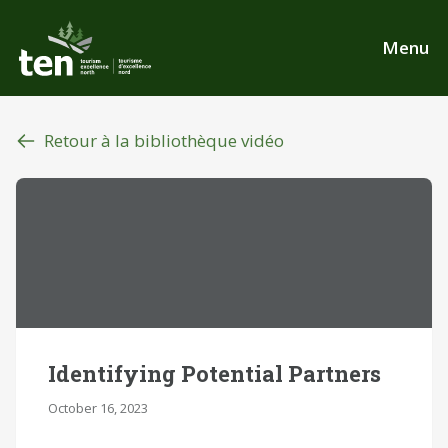
Aller
au
Menu
contenu
principal
Retour à la bibliothèque vidéo
Identifying Potential Partners
October 16, 2023