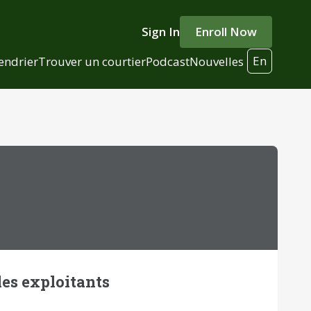
Sign In
Enroll Now
En
endrier
Trouver un courtier
Podcast
Nouvelles
les exploitants