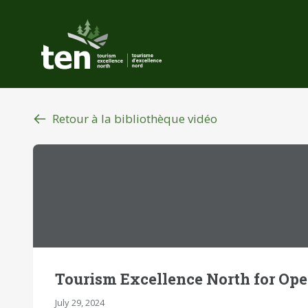
Aller
au
contenu
principal
Retour à la bibliothèque vidéo
Tourism Excellence North for Oper
July 29, 2024