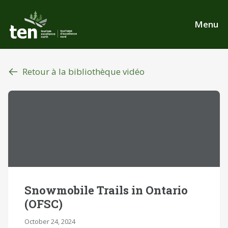
Aller
au
Menu
contenu
principal
Retour à la bibliothèque vidéo
Snowmobile Trails in Ontario
(OFSC)
October 24, 2024