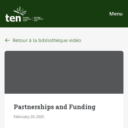
Aller
au
Menu
contenu
principal
Retour à la bibliothèque vidéo
Partnerships and Funding
February 20, 2025