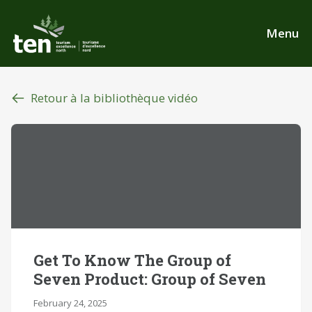
Aller
au
Menu
contenu
principal
Retour à la bibliothèque vidéo
Get To Know The Group of
Seven Product: Group of Seven
February 24, 2025