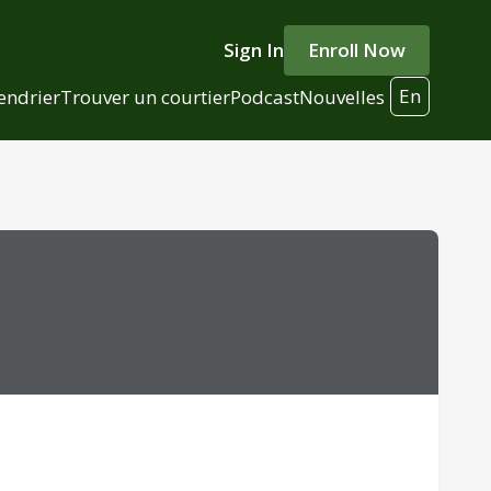
Sign In
Enroll Now
En
endrier
Trouver un courtier
Podcast
Nouvelles