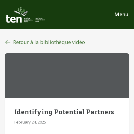
Aller
au
Menu
contenu
principal
Retour à la bibliothèque vidéo
Identifying Potential Partners
February 24, 2025