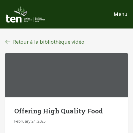
Aller
au
Menu
contenu
principal
Retour à la bibliothèque vidéo
Offering High Quality Food
February 24, 2025