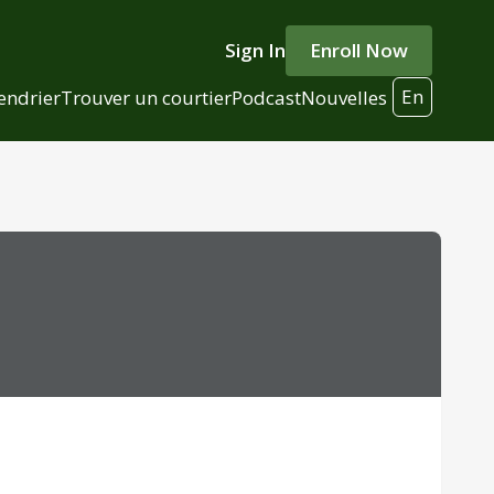
Sign In
Enroll Now
En
endrier
Trouver un courtier
Podcast
Nouvelles