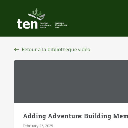
Aller
au
contenu
principal
Retour à la bibliothèque vidéo
Adding Adventure: Building Mem
February 26, 2025