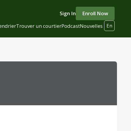
Sign In
Enroll Now
En
endrier
Trouver un courtier
Podcast
Nouvelles