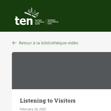
Aller
au
contenu
principal
Retour à la bibliothèque vidéo
Listening to Visitors
February 26, 2025