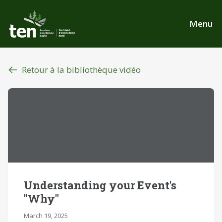
Aller
au
Menu
contenu
principal
Retour à la bibliothèque vidéo
Understanding your Event's
"Why"
March 19, 2025