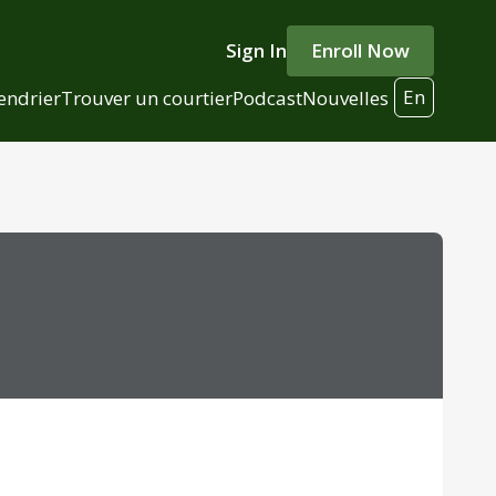
Sign In
Enroll Now
En
endrier
Trouver un courtier
Podcast
Nouvelles