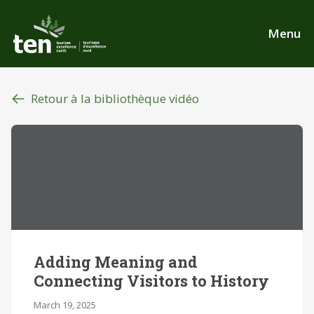
Aller
au
Menu
contenu
principal
Retour à la bibliothèque vidéo
Adding Meaning and
Connecting Visitors to History
March 19, 2025