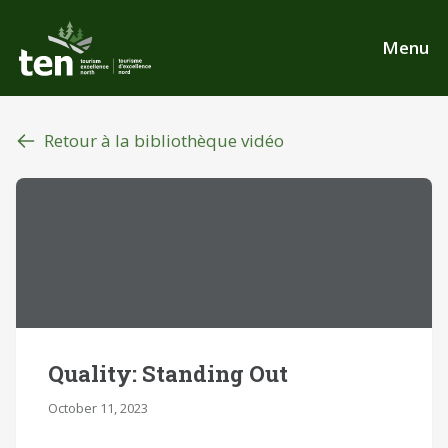
Aller
au
Menu
contenu
principal
Retour à la bibliothèque vidéo
Quality: Standing Out
October 11, 2023