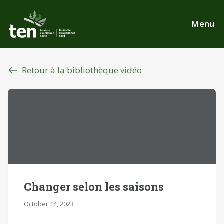
Aller
au
Menu
contenu
principal
Retour à la bibliothèque vidéo
Changer selon les saisons
October 14, 2023