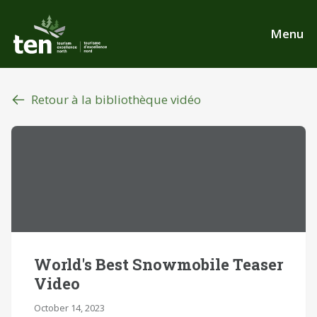
Aller
au
Menu
contenu
principal
Retour à la bibliothèque vidéo
World's Best Snowmobile Teaser
Video
October 14, 2023