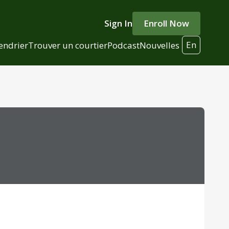
Sign In
Enroll Now
En
endrier
Trouver un courtier
Podcast
Nouvelles