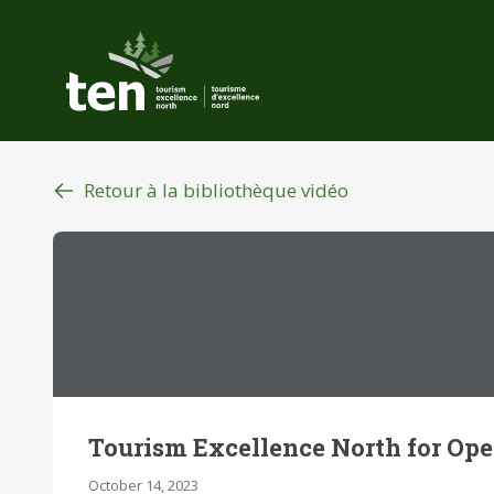
Aller
au
contenu
principal
Retour à la bibliothèque vidéo
Tourism Excellence North for Ope
October 14, 2023