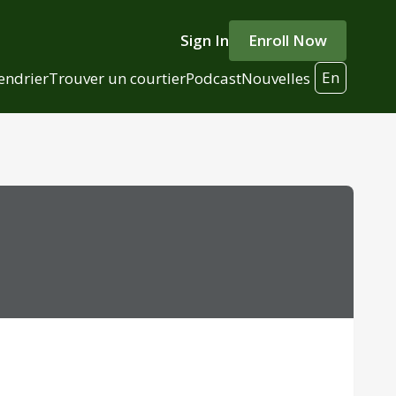
Sign In
Enroll Now
En
endrier
Trouver un courtier
Podcast
Nouvelles