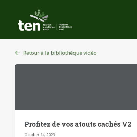
Aller
au
contenu
principal
Retour à la bibliothèque vidéo
Profitez de vos atouts cachés V2
October 14, 2023