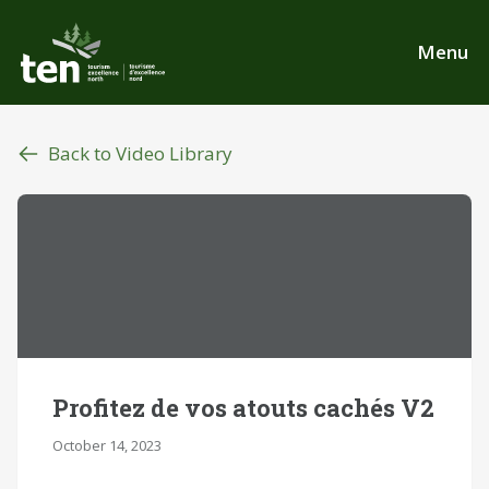
Skip
to
Menu
main
content
Back to Video Library
Profitez de vos atouts cachés V2
October 14, 2023